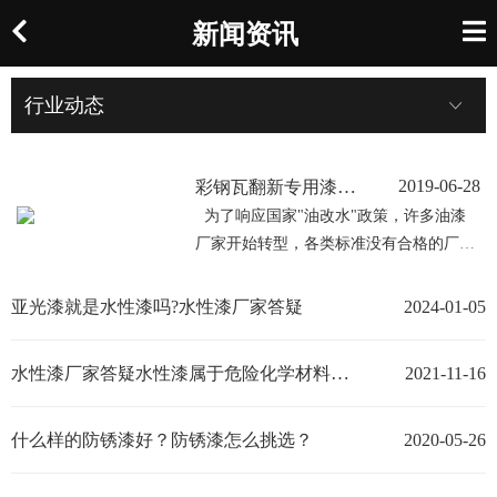
新闻资讯
行业动态
彩钢瓦翻新专用漆在使用时不要忽视这些潜在问题！
2019-06-28
为了响应国家"油改水"政策，许多油漆
厂家开始转型，各类标准没有合格的厂家
和产业政府直 接让停产整顿或是直接关
闭。大家也都看到了水性漆未来的一个强
亚光漆就是水性漆吗?水性漆厂家答疑
2024-01-05
大市场。零VOC排放，非常环 保，性能
又非常好，所以大家都在努力创新，占领
水性漆厂家答疑水性漆属于危险化学材料吗？
2021-11-16
一席之地。究竟彩钢瓦翻新专用漆…
什么样的防锈漆好？防锈漆怎么挑选？
2020-05-26